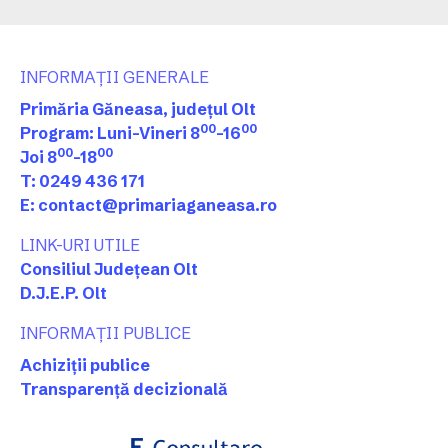
INFORMAȚII GENERALE
Primăria Găneasa, județul Olt
00
00
Program: Luni-Vineri 8
-16
00
00
Joi 8
-18
T: 0249 436 171
E: contact@primariaganeasa.ro
LINK-URI UTILE
Consiliul Județean Olt
D.J.E.P. Olt
INFORMAȚII PUBLICE
Achiziții publice
Transparență decizională